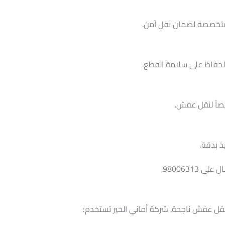
متخصصة لضمان نقل آمن.
للحفاظ على سلامة القطع.
صاً لنقل عفش.
د بدقة.
98006313.
 عفش ناجحة. شركة أماني الخير تستخدم: