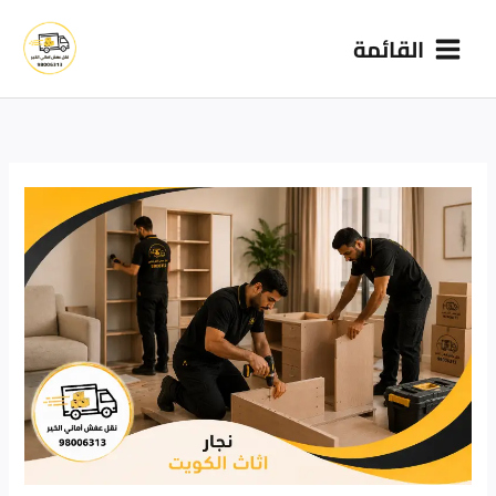
خطي
القائمة
لى
لمحتوى