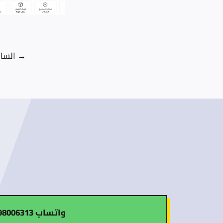
→
السا
واتساب 98006313