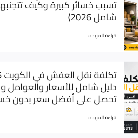
تسبب خسائر كبيرة وكيف تتجنبها 
مناطق
العفش
الكويت
شامل 2026)
في
بأمان
الكويت
كامل
التي
قراءة المزيد »
تسبب
خسائر
كبيرة
تكلفة
وكيف
نقل
دليل شامل للأسعار والعوامل 
تتجنبها
العفش
(دليل
تحصل على أفضل سعر بدون خسا
في
شامل
الكويت
2026)
2026
قراءة المزيد »
–
دليل