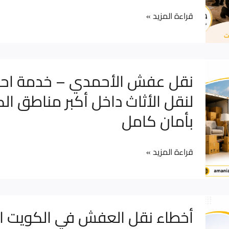
|
قراءة المزيد »
فك
وتركيب
وتصليح
الأثاث
نقل
نقل عفش الأحمدي – خدمة احتر
باحترافية
عفش
لنقل الأثاث داخل أكبر مناطق ال
24
الأحمدي
بأمان كامل
ساعة
–
خدمة
احترافية
قراءة المزيد »
لنقل
الأثاث
داخل
أخطاء
أخطاء نقل العفش في الكويت ا
أكبر
نقل