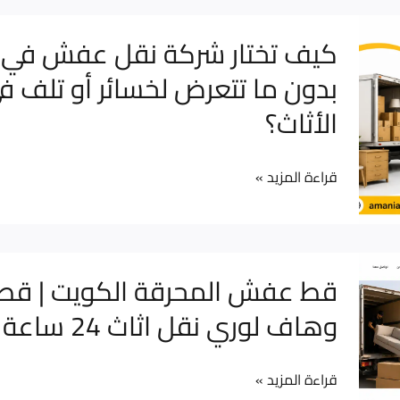
شامل
كيف
كيف تختار شركة نقل عفش في 
للأسعار
تختار
بدون ما تتعرض لخسائر أو تلف ف
والعوامل
شركة
وكيف
الأثاث؟
نقل
تحصل
عفش
على
في
قراءة المزيد »
أفضل
الكويت
سعر
بدون
بدون
ما
قط
خسائر
قط عفش المحرقة الكويت | قط
تتعرض
عفش
وهاف لوري نقل اثاث 24 ساعة
لخسائر
المحرقة
أو
الكويت
تلف
قراءة المزيد »
|