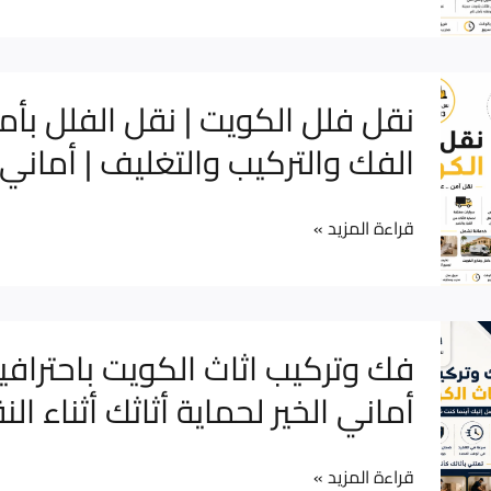
والمخازن
بأمان
مع
نقل
نقل فلل الكويت | نقل الفلل بأم
شركة
فلل
الفك والتركيب والتغليف | أماني ا
أماني
الكويت
الخير
|
قراءة المزيد »
نقل
الفلل
بأمان
مع
فك
فك وتركيب اثاث الكويت باحترافي
الفك
وتركيب
أماني الخير لحماية أثاثك أثناء الن
والتركيب
اثاث
والتغليف
الكويت
|
قراءة المزيد »
باحترافية