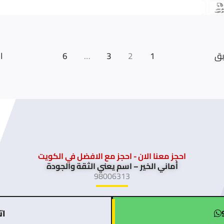
في
قط
الأثاث؟
اغراض
وهاف
لوري
بق
1
2
3
…
6
ا
نقل
اثاث
24
ساعة
احجز معنا الان - احجز مع الافضل في الكويت
أماني الخير – اسم يعني الثقة والجودة
98006313
اتصل