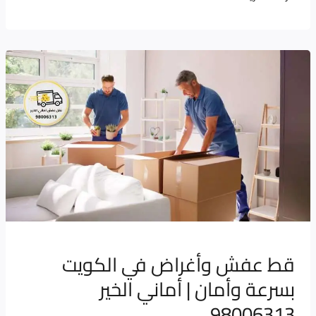
قط
عفش
وأغراض
في
الكويت
بسرعة
وأمان
|
أماني
الخير
قط عفش وأغراض في الكويت
98006313
بسرعة وأمان | أماني الخير
98006313