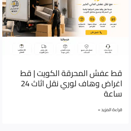
الكويت
|
قط
اغراض
وهاف
لوري
نقل
اثاث
24
قط عفش المحرقة الكويت | قط
ساعة
اغراض وهاف لوري نقل اثاث 24
ساعة
قراءة المزيد »