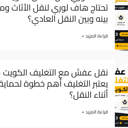
تحتاج هاف لوري لنقل الأثاث وما
لخسائر
نقل
أو
بينه وبين النقل العادي؟
عفش
تلف
الكويت
في
–
قراءة المزيد »
الأثاث؟
متى
تحتاج
هاف
نقل
نقل عفش مع التغليف الكويت – 
لوري
عفش
يعتبر التغليف أهم خطوة لحماية 
لنقل
مع
الأثاث
أثناء النقل؟
التغليف
وما
الكويت
الفرق
–
قراءة المزيد »
بينه
لماذا
وبين