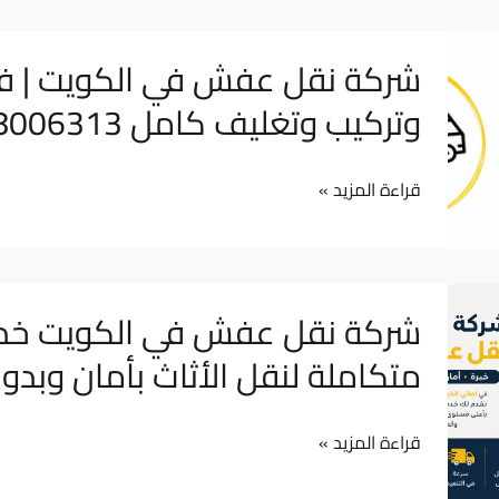
يعتبر
النقل
التغليف
شركة
العادي؟
شركة نقل عفش في الكويت | 
أهم
نقل
وتركيب وتغليف كامل 98006313
خطوة
عفش
لحماية
في
أثاثك
قراءة المزيد »
الكويت
أثناء
|
النقل؟
فك
وتركيب
شركة
شركة نقل عفش في الكويت خد
وتغليف
نقل
متكاملة لنقل الأثاث بأمان وبدو
كامل
عفش
98006313
في
قراءة المزيد »
الكويت
خدمة