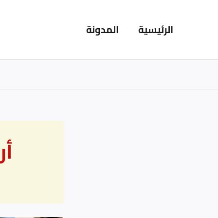
خطي
لى
الرئيسية
المدونة
لمحتوى
أر