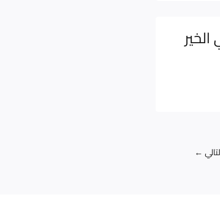
الخير
لتالي
←