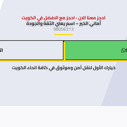
احجز معنا الان - احجز مع الافضل في الكويت
أماني الخير – اسم يعني الثقة والجودة
98006313
اتصل
خيارك الأول لنقل آمن وموثوق في كافة انحاء الكويت