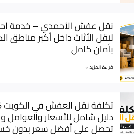
وتصليح
الأثاث
نقل
نقل عفش الأحمدي – خدمة احتر
باحترافية
عفش
لنقل الأثاث داخل أكبر مناطق ال
24
الأحمدي
بأمان كامل
ساعة
–
خدمة
احترافية
قراءة المزيد »
لنقل
الأثاث
داخل
تكلفة
أكبر
نقل
دليل شامل للأسعار والعوامل 
مناطق
العفش
الكويت
تحصل على أفضل سعر بدون خسا
في
بأمان