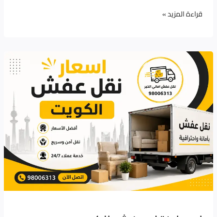
قراءة المزيد »
اسعار
نقل
عفش
الكويت
98006313
|
كم
تكلفة
نقل
الأثاث
مع
الفك