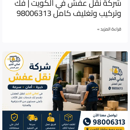
شركة نقل عفش في الكويت | فك
وتغليف
وتركيب وتغليف كامل 98006313
كامل
98006313
قراءة المزيد »
شركة
نقل
عفش
في
الكويت
خدمة
متكاملة
لنقل
الأثاث