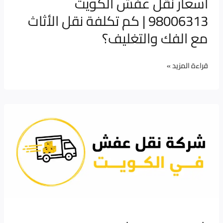
اسعار نقل عفش الكويت
والتغليف؟
98006313 | كم تكلفة نقل الأثاث
مع الفك والتغليف؟
قراءة المزيد »
شركة
نقل
عفش
في
الكويت
|
فك
وتركيب