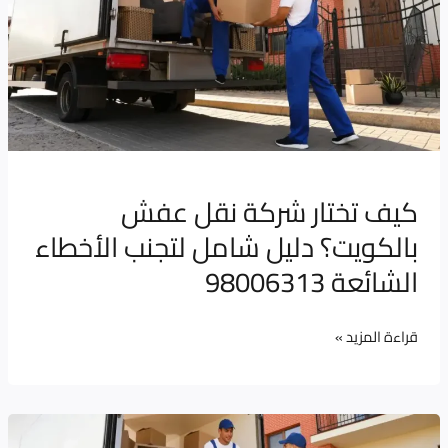
شركة
نقل
عفش
بالكويت؟
دليل
شامل
لتجنب
كيف تختار شركة نقل عفش
الأخطاء
بالكويت؟ دليل شامل لتجنب الأخطاء
الشائعة
98006313
الشائعة 98006313
قراءة المزيد »
شركات