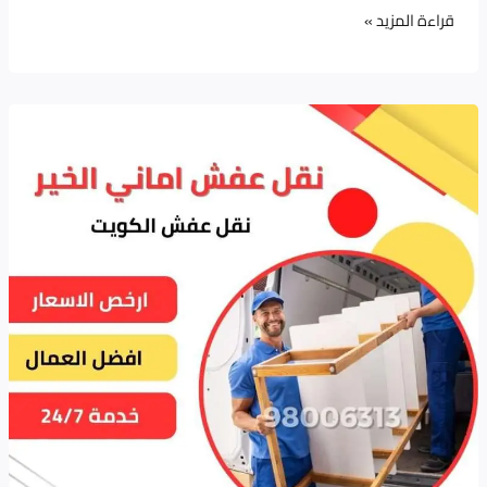
قراءة المزيد »
نقل
عفش
|
خدمات
نقل
الأثاث
والفك
والتركيب
والتغليف
بأعلى
مستوى
من