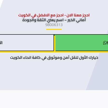
تختار
بذكاء)
احجز معنا الان - احجز مع الافضل في الكويت
أماني الخير – اسم يعني الثقة والجودة
98006313
اتصل
خيارك الأول لنقل آمن وموثوق في كافة انحاء الكويت