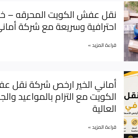
شركة
نقل
نقل عفش الكويت المحرقه – خ
نقل
عفش
احترافية وسريعة مع شركة أماني 
عفش
الكويت
المحرقه
قراءة المزيد »
–
خدمة
احترافية
وسريعة
أماني
أماني الخير ارخص شركة نقل ع
مع
الخير
الكويت مع التزام بالمواعيد والج
شركة
ارخص
العالية
أماني
شركة
الخير
نقل
عفش
قراءة المزيد »
الكويت