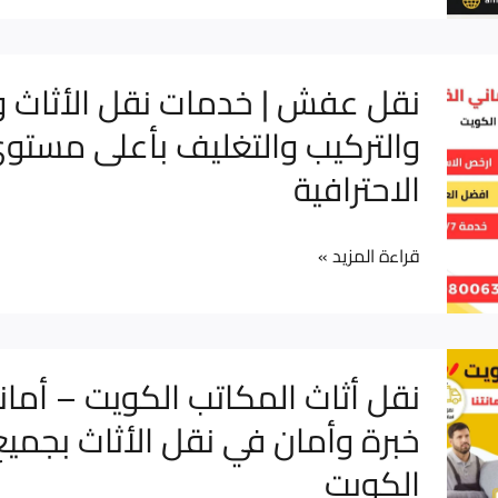
مع
التزام
نقل
نقل عفش | خدمات نقل الأثاث 
بالمواعيد
عفش
والتركيب والتغليف بأعلى مستو
والجودة
|
العالية
الاحترافية
خدمات
نقل
الأثاث
قراءة المزيد »
والفك
والتركيب
والتغليف
نقل
نقل أثاث المكاتب الكويت – أماني
بأعلى
أثاث
خبرة وأمان في نقل الأثاث بجمي
مستوى
المكاتب
من
الكويت
الكويت
الاحترافية