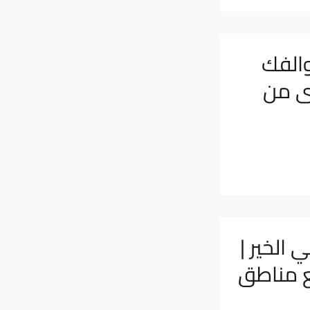
والفك
ى من
 الخير |
ع مناطق