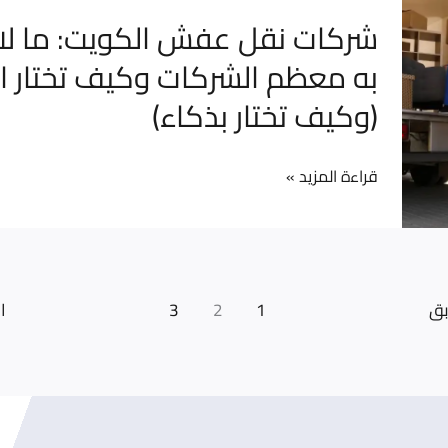
شركات
شركات نقل عفش الكويت: ما لا 
الأخطاء
نقل
به معظم الشركات وكيف تختار 
الشائعة
عفش
98006313
(وكيف تختار بذكاء)
الكويت:
ما
لا
قراءة المزيد »
تخبرك
به
معظم
الشركات
بق
1
2
3
ا
وكيف
تختار
الأفضل
(وكيف