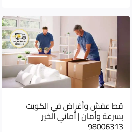
قط
عفش
وأغراض
في
الكويت
بسرعة
وأمان
|
أماني
الخير
قط عفش وأغراض في الكويت
98006313
بسرعة وأمان | أماني الخير
98006313