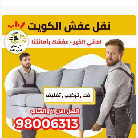
نقل
أثاث
المكاتب
الكويت
–
أماني
الخير
|
خبرة
وأمان
في
نقل
الأثاث
بجميع