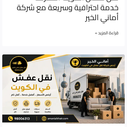
خدمة احترافية وسريعة مع شركة
الخير
أماني الخير
قراءة المزيد »
أماني
الخير
ارخص
شركة
نقل
عفش
الكويت
مع
التزام