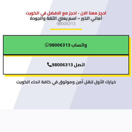
احجز معنا الان - احجز مع الافضل في الكويت
أماني الخير – اسم يعني الثقة والجودة
98006313
واتساب 98006313
اتصل 98006313
خيارك الأول لنقل آمن وموثوق في كافة انحاء الكويت