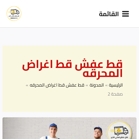
خطي
القائمة
لى
لمحتوى
قط عفش قط اغراض
المحرقه
الرئيسية
المدونة
قط عفش قط اغراض المحرقه
صفحة 2
نقل
عفش