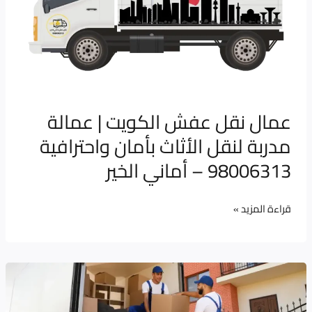
|
عمالة
مدربة
لنقل
الأثاث
عمال نقل عفش الكويت | عمالة
بأمان
مدربة لنقل الأثاث بأمان واحترافية
واحترافية
98006313
98006313 – أماني الخير
–
أماني
قراءة المزيد »
الخير
كيف
تختار