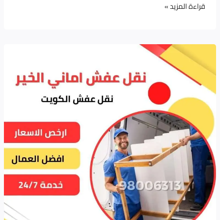
قراءة المزيد »
نقل
عفش
|
خدمات
نقل
الأثاث
والفك
والتركيب
والتغليف
بأعلى
مستوى
من