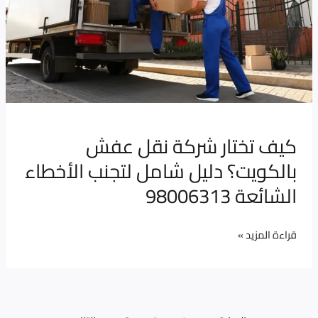
شركة
نقل
عفش
بالكويت؟
دليل
شامل
لتجنب
كيف تختار شركة نقل عفش
الأخطاء
بالكويت؟ دليل شامل لتجنب الأخطاء
الشائعة
98006313
الشائعة 98006313
قراءة المزيد »