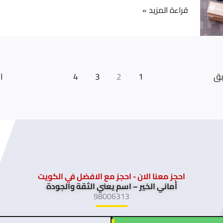
قراءة المزيد »
–
خدمة
احترافية
وسريعة
مع
بق
1
2
3
4
ا
شركة
أماني
الخير
احجز معنا الان - احجز مع الافضل في الكويت
أماني الخير – اسم يعني الثقة والجودة
98006313