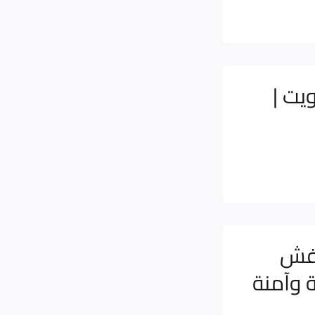
يت |
عفش
 وآمنة