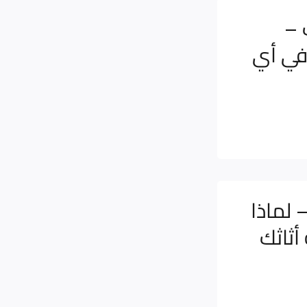
ت –
في أي
لماذا
أثاثك