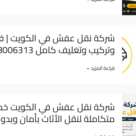
وقت
لماذا
يعتبر
التغليف
شركة
شركة نقل عفش في الكويت | 
أهم
نقل
وتركيب وتغليف كامل 98006313
خطوة
عفش
لحماية
في
أثاثك
قراءة المزيد »
الكويت
أثناء
|
النقل؟
فك
وتركيب
شركة
شركة نقل عفش في الكويت خد
وتغليف
نقل
متكاملة لنقل الأثاث بأمان وبدو
كامل
عفش
98006313
في