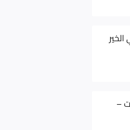
الخير
ت –