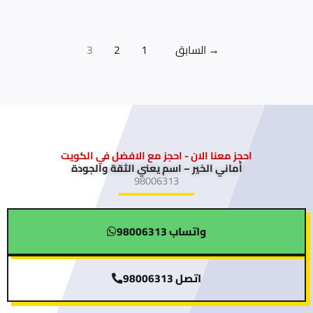
→
السابق
1
2
3
احجز معنا الان - احجز مع الافضل في الكويت
أماني الخير – اسم يعني الثقة والجودة
98006313
واتساب 98006313
اتصل 98006313