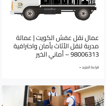
|
عمالة
مدربة
لنقل
الأثاث
عمال نقل عفش الكويت | عمالة
بأمان
مدربة لنقل الأثاث بأمان واحترافية
واحترافية
98006313
98006313 – أماني الخير
–
أماني
قراءة المزيد »
الخير
كيف
تختار
شركة