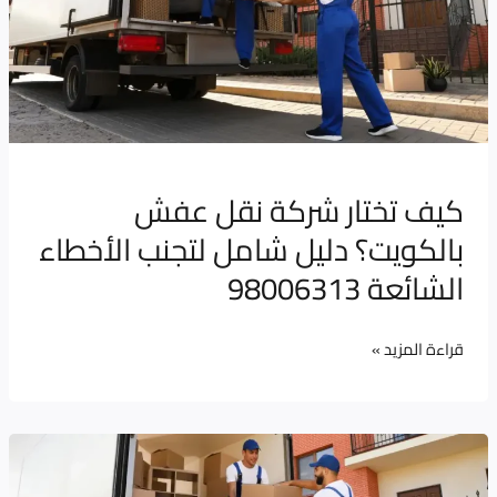
نقل
عفش
بالكويت؟
دليل
شامل
لتجنب
كيف تختار شركة نقل عفش
الأخطاء
بالكويت؟ دليل شامل لتجنب الأخطاء
الشائعة
98006313
الشائعة 98006313
قراءة المزيد »
شركات
نقل