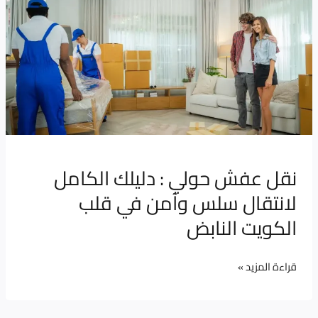
عفش
حولي
:
دليلك
الكامل
لانتقال
سلس
وآمن
نقل عفش حولي : دليلك الكامل
في
لانتقال سلس وآمن في قلب
قلب
الكويت
الكويت النابض
النابض
قراءة المزيد »