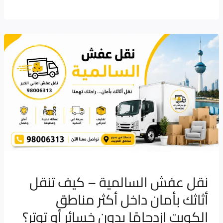
نقل
عفش
السالمية
–
كيف
تنقل
أثاثك
بأمان
داخل
أكثر
نقل عفش السالمية – كيف تنقل
مناطق
أثاثك بأمان داخل أكثر مناطق
الكويت
الكويت ازدحامًا بدون خسائر أو توتر؟
ازدحامًا