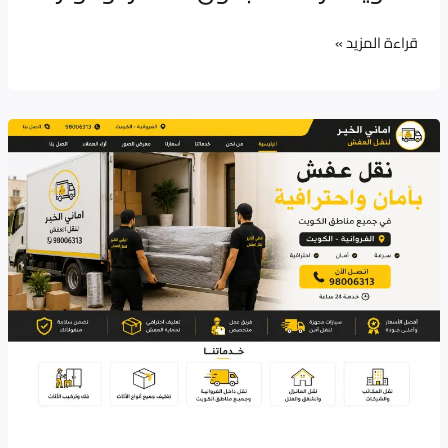
بدون
خسائر
قراءة المزيد »
أو
توتر؟
نقل
اثاث
الكويت
الفروانية
–
خدمة
احترافية
لنقل
العفش
بأمان
وسرعة