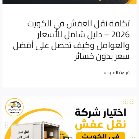
للأسعار
والعوامل
وكيف
تكلفة نقل العفش في الكويت
تحصل
2026 – دليل شامل للأسعار
على
والعوامل وكيف تحصل على أفضل
أفضل
سعر بدون خسائر
سعر
بدون
خسائر
قراءة المزيد »
كيف
تختار
شركة
نقل
عفش