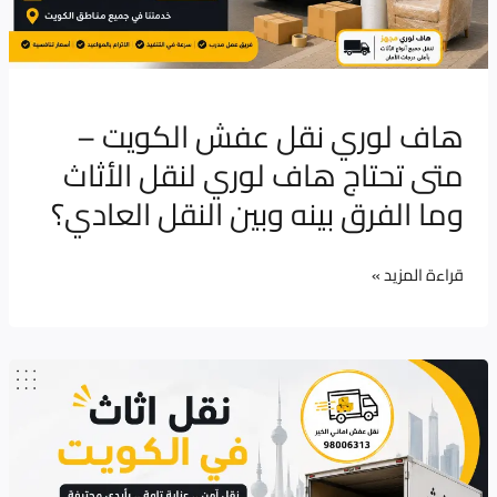
هاف
لوري
لنقل
الأثاث
هاف لوري نقل عفش الكويت –
وما
متى تحتاج هاف لوري لنقل الأثاث
الفرق
وما الفرق بينه وبين النقل العادي؟
بينه
وبين
قراءة المزيد »
النقل
العادي؟
نقل
اثاث
في
الكويت