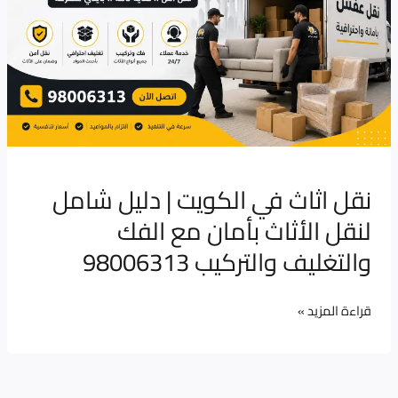
|
دليل
شامل
لنقل
الأثاث
بأمان
مع
الفك
نقل اثاث في الكويت | دليل شامل
والتغليف
لنقل الأثاث بأمان مع الفك
والتركيب
والتغليف والتركيب 98006313
98006313
قراءة المزيد »